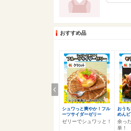
おすすめ品
Prev
ぼく全ちゃんです
シュワっと爽やか！フル
おうち
ーツサイダーゼリー
めんビ
人参が苦手なうさぎの男の子
ゼリーでシュワッと！
余っ
単！