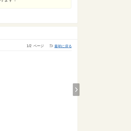
1/2
ページ
最初に戻る
Next
す
シュワっと爽やか！フル
おうちで韓国の味！そう
ーツサイダーゼリー
めんビビン麺
の男の子
ゼリーでシュワッと！
余ったそうめんで簡
単！