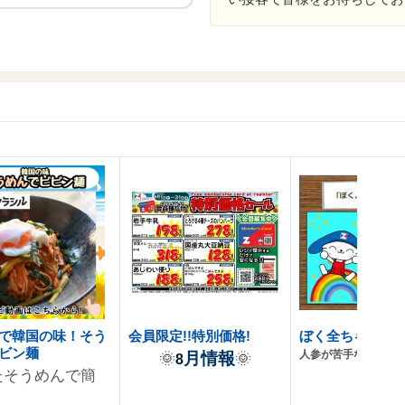
で韓国の味！そう
会員限定!!特別価格!
ぼく全ちゃんで
ビン麺
人参が苦手なうさぎ
月情報
🌞
🌞
8
たそうめんで簡