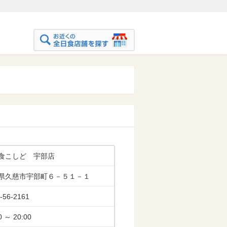
食こしど 宇部店
県久慈市宇部町６－５１－１
-56-2161
0 ～ 20:00