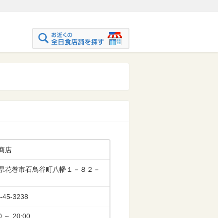
商店
県花巻市石鳥谷町八幡１－８２－
-45-3238
0 ～ 20:00