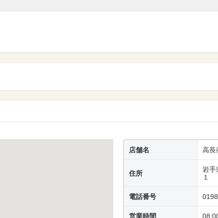
店舗名
高長
岩手
住所
１
電話番号
0198
営業時間
08:0