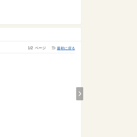
1/2
ページ
最初に戻る
Next
め商品情
シュワっと爽やか！フル
おうちで韓国の味！そう
ーツサイダーゼリー
めんビビン麺
ゼリーでシュワッと！
余ったそうめんで簡
単！