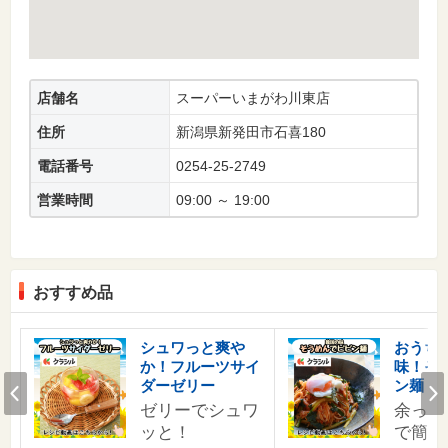
店舗名
スーパーいまがわ川東店
住所
新潟県新発田市石喜180
電話番号
0254-25-2749
営業時間
09:00 ～ 19:00
おすすめ品
す
シュワっと爽や
おうち
か！フルーツサイ
味！そ
の
Prev
ダーゼリー
ン麺
ゼリーでシュワ
余った
ッと！
で簡単