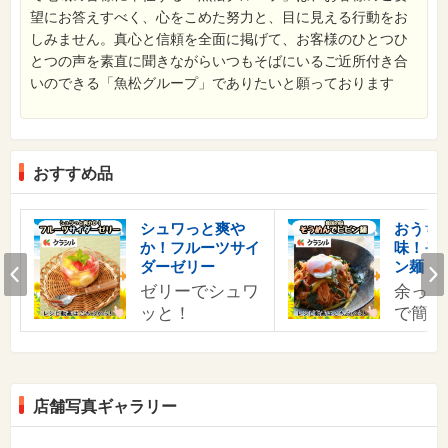
望にお答えすべく、心をこめた努力と、目に見える行動をお
しみません。真心と信頼を全面に掲げて、お客様のひとつひ
とつの声を素直に聞きながらいつもそばにいるご近所付き合
いのできる「魚松グループ」でありたいと願っております
おすすめ品
シュワっと爽や
おうち
か！フルーツサイ
味！そ
Prev
ダーゼリー
ン麺
ゼリーでシュワ
余った
ッと！
で簡単
店舗写真ギャラリー