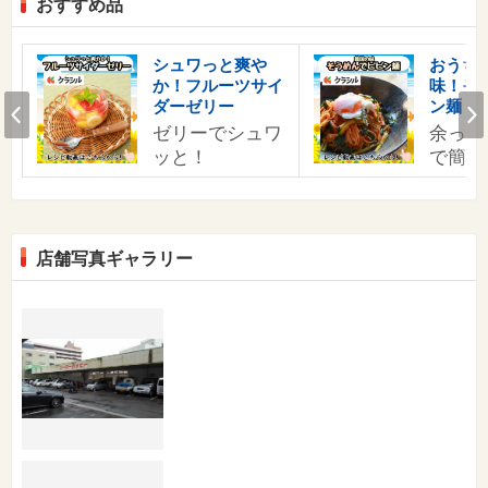
おすすめ品
す
シュワっと爽や
おうち
か！フルーツサイ
味！そ
の
Prev
ダーゼリー
ン麺
ゼリーでシュワ
余った
ッと！
で簡単
店舗写真ギャラリー