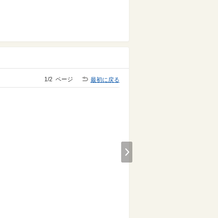
1/2
ページ
最初に戻る
Next
め商品情
シュワっと爽やか！フル
おうちで韓国の味！そう
ーツサイダーゼリー
めんビビン麺
ゼリーでシュワッと！
余ったそうめんで簡
単！