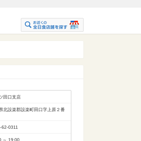
ツ田口支店
県北設楽郡設楽町田口字上原２番
-62-0311
0 ～ 19:00