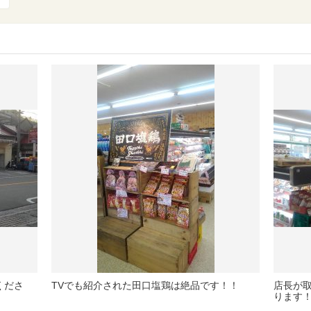
くださ
TVでも紹介された田口塩鶏は絶品です！！
店長が
ります