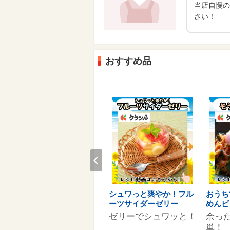
当店自慢の
さい！
おすすめ品
Prev
お客様へのおすすめ商品情
シュワっと爽やか！フル
おうち
報を準備中です。
ーツサイダーゼリー
めんビ
ゼリーでシュワッと！
余っ
単！