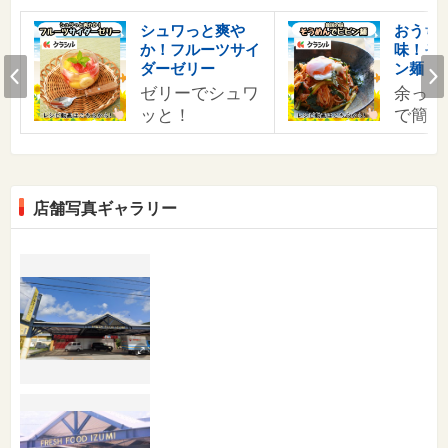
す
シュワっと爽や
おうち
か！フルーツサイ
味！そ
の
Prev
ダーゼリー
ン麺
ゼリーでシュワ
余った
ッと！
で簡単
店舗写真ギャラリー