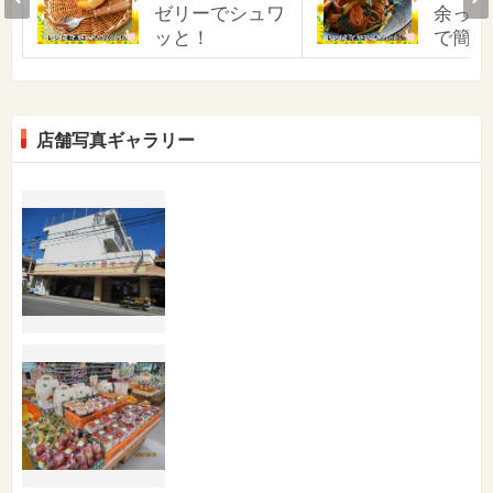
ゼリーでシュワ
余った
ッと！
で簡単
店舗写真ギャラリー