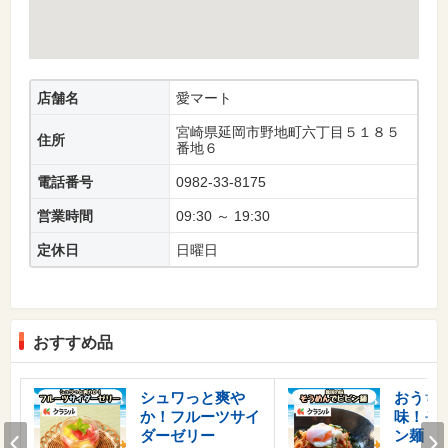
店舗名
愛マート
宮崎県延岡市野地町六丁目５１８５
住所
番地６
電話番号
0982-33-8175
営業時間
09:30 ～ 19:30
定休日
日曜日
おすすめ品
シュワっと爽や
おうち
か！フルーツサイ
味！そ
Prev
ダーゼリー
ン麺