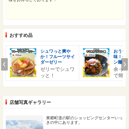
おすすめ品
す
シュワっと爽や
おうち
か！フルーツサイ
味！そ
の
Prev
ダーゼリー
ン麺
ゼリーでシュワ
余った
ッと！
で簡単
店舗写真ギャラリー
東郷町道の駅のショッピングセンターいっ
きの中にあります。