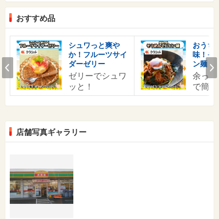
おすすめ品
す
シュワっと爽や
おうち
か！フルーツサイ
味！そ
の
Prev
ダーゼリー
ン麺
ゼリーでシュワ
余った
ッと！
で簡単
店舗写真ギャラリー