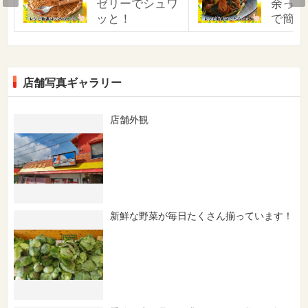
ゼリーでシュワ
余った
ッと！
で簡単
店舗写真ギャラリー
店舗外観
新鮮な野菜が毎日たくさん揃っています！