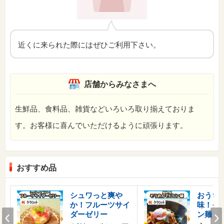
近くに来られた際にはぜひご利用下さい。
店舗からみなさまへ
生鮮品、食料品、雑貨などいろいろ取り揃えておりま
す。お客様に喜んでいただけるように頑張ります。
おすすめ品
シュワっと爽や
おうち
か！フルーツサイ
味！そ
Prev
ダーゼリー
ン麺