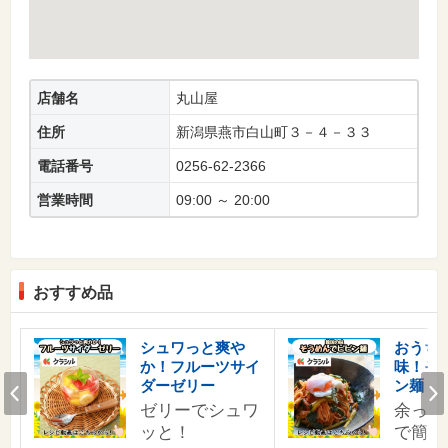
店舗名
丸山屋
住所
新潟県燕市白山町３－４－３３
電話番号
0256-62-2366
営業時間
09:00 ～ 20:00
おすすめ品
す
シュワっと爽や
おうち
か！フルーツサイ
味！そ
の
Prev
ダーゼリー
ン麺
ゼリーでシュワ
余った
ッと！
で簡単