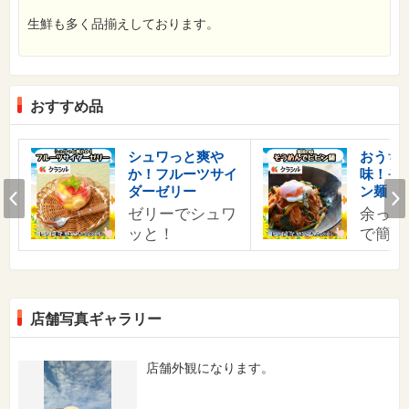
生鮮も多く品揃えしております。
おすすめ品
す
シュワっと爽や
おうち
か！フルーツサイ
味！そ
の
Prev
ダーゼリー
ン麺
ゼリーでシュワ
余った
ッと！
で簡単
店舗写真ギャラリー
店舗外観になります。