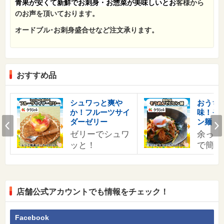
青果が安くて新鮮でお刺身・
お惣菜
が美味しい
と
お
客様から
のお声を頂いております。
オードブル･お刺身盛合せなど注文承ります。
おすすめ品
す
シュワっと爽や
おうち
か！フルーツサイ
味！そ
の
Prev
ダーゼリー
ン麺
ゼリーでシュワ
余った
ッと！
で簡単
店舗公式アカウントでも情報をチェック！
Facebook