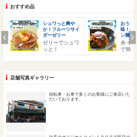
おすすめ品
シュワっと爽や
おうち
か！フルーツサイ
味！そ
Prev
ダーゼリー
ン麺
ゼリーでシュワ
余った
ッと！
で簡単
店舗写真ギャラリー
自転車・お車で多くのお客様にご来店いた
だいております。