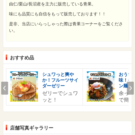
由仁/栗山/長沼産を主力に販売している青果。
味にも品質にも自信をもって販売しております！！
是非、当店にいらっしゃった際は青果コーナーをご覧くださ
い。
おすすめ品
す
シュワっと爽や
おうち
か！フルーツサイ
味！そ
の
Prev
ダーゼリー
ン麺
ゼリーでシュワ
余った
ッと！
で簡単
店舗写真ギャラリー