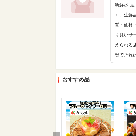
新鮮さ!品
す。生鮮
質・価格
り良いサ
えられる
献できれ
おすすめ品
Prev