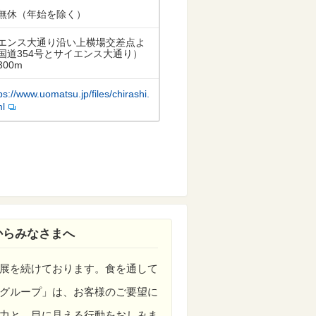
無休（年始を除く）
エンス大通り沿い上横場交差点よ
国道354号とサイエンス大通り）
00m
ps://www.uomatsu.jp/files/chirashi.
ml
からみなさまへ
展を続けております。食を通して
グループ」は、お客様のご要望に
力と、目に見える行動をおしみま