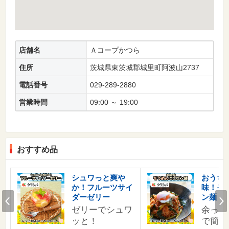
店舗名
Ａコープかつら
住所
茨城県東茨城郡城里町阿波山2737
電話番号
029-289-2880
営業時間
09:00 ～ 19:00
おすすめ品
す
シュワっと爽や
おうち
か！フルーツサイ
味！そ
の
Prev
ダーゼリー
ン麺
ゼリーでシュワ
余った
ッと！
で簡単