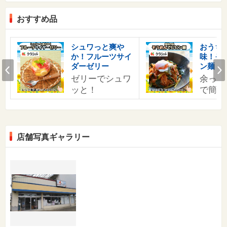
おすすめ品
シュワっと爽や
おうち
か！フルーツサイ
味！そ
Prev
ダーゼリー
ン麺
ゼリーでシュワ
余った
ッと！
で簡単
店舗写真ギャラリー