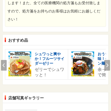
します！また、全ての医療機関の処方箋もお受付致しま
すので、処方箋をお持ちのお客様はお気軽にお越しくだ
さい！
おすすめ品
シュワっと爽や
おうち
か！フルーツサイ
味！そ
Prev
ダーゼリー
ン麺
ゼリーでシュワ
余った
ッと！
で簡単
店舗写真ギャラリー