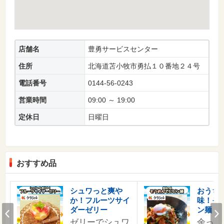
店舗名
豊勇サービスセンター
住所
北海道苫小牧市勇払１０番地２４号
電話番号
0144-56-0243
営業時間
09:00 ～ 19:00
定休日
日曜日
おすすめ品
シュワっと爽や
おうち
か！フルーツサイ
味！そ
Prev
ダーゼリー
ン麺
ゼリーでシュワ
余った