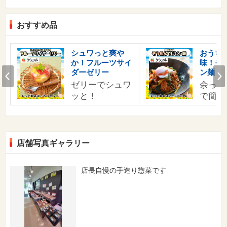
おすすめ品
す
シュワっと爽や
おうち
か！フルーツサイ
味！そ
の
Prev
ダーゼリー
ン麺
ゼリーでシュワ
余った
ッと！
で簡単
店舗写真ギャラリー
店長自慢の手造り惣菜です