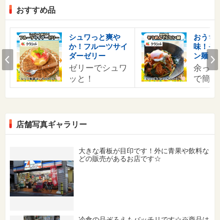
おすすめ品
す
シュワっと爽や
おうち
か！フルーツサイ
味！そ
の
Prev
ダーゼリー
ン麺
ゼリーでシュワ
余った
ッと！
で簡単
店舗写真ギャラリー
大きな看板が目印です！外に青果や飲料な
どの販売があるお店です☆
冷食の品ぞろえもバッチリです☆※商品は