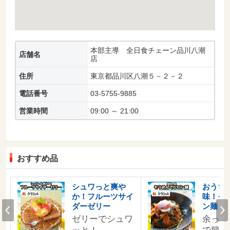
本部主導 全日食チェーン品川八潮
店舗名
店
住所
東京都品川区八潮５－２－２
電話番号
03-5755-9885
営業時間
09:00 ～ 21:00
おすすめ品
す
シュワっと爽や
おうち
か！フルーツサイ
味！そ
の
Prev
ダーゼリー
ン麺
ゼリーでシュワ
余った