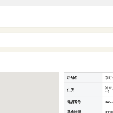
店舗名
京町
神奈
住所
ｰ４
電話番号
045-
営業時間
09:0