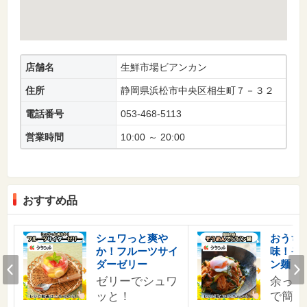
店舗名
生鮮市場ビアンカン
住所
静岡県浜松市中央区相生町７－３２
電話番号
053-468-5113
営業時間
10:00 ～ 20:00
おすすめ品
す
シュワっと爽や
おうち
か！フルーツサイ
味！そ
の
Prev
ダーゼリー
ン麺
ゼリーでシュワ
余った
ッと！
で簡単