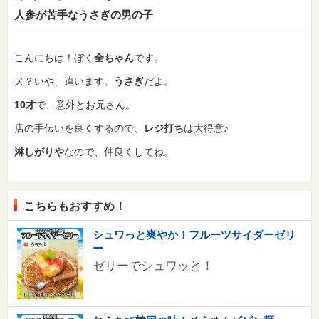
人参が苦手なうさぎの男の子
こんにちは！
ぼく
全ちゃん
です。
犬？いや、違います。
うさぎ
だよ。
10才
で、意外とお兄さん。
店の手伝いを良くするので、
レジ打ち
は大得意♪
淋しがりや
なので、仲良くしてね。
こちらもおすすめ！
シュワっと爽やか！フルーツサイダーゼリ
ー
ゼリーでシュワッと！