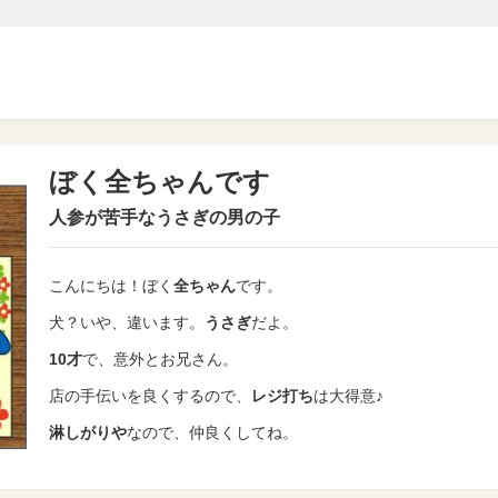
ぼく全ちゃんです
人参が苦手なうさぎの男の子
こんにちは！
ぼく
全ちゃん
です。
犬？いや、違います。
うさぎ
だよ。
10才
で、意外とお兄さん。
店の手伝いを良くするので、
レジ打ち
は大得意♪
淋しがりや
なので、仲良くしてね。