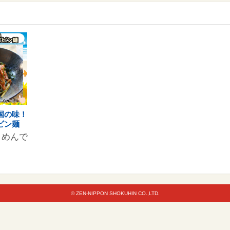
国の味！
ビン麺
うめんで
© ZEN-NIPPON SHOKUHIN CO.,LTD.