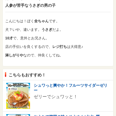
人参が苦手なうさぎの男の子
こんにちは！
ぼく
全ちゃん
です。
犬？いや、違います。
うさぎ
だよ。
10才
で、意外とお兄さん。
店の手伝いを良くするので、
レジ打ち
は大得意♪
淋しがりや
なので、仲良くしてね。
こちらもおすすめ！
シュワっと爽やか！フルーツサイダーゼリ
ー
ゼリーでシュワッと！