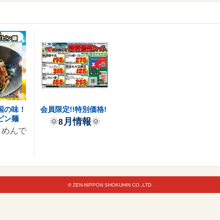
国の味！
会員限定!!特別価格!
ビン麺
月情報
🌞
🌞
8
うめんで
© ZEN-NIPPON SHOKUHIN CO.,LTD.