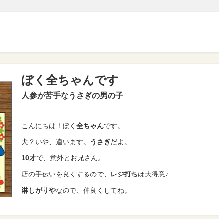
ぼく全ちゃんです
人参が苦手なうさぎの男の子
こんにちは！
ぼく
全ちゃん
です。
犬？いや、違います。
うさぎ
だよ。
10才
で、意外とお兄さん。
店の手伝いを良くするので、
レジ打ち
は大得意♪
淋しがりや
なので、仲良くしてね。